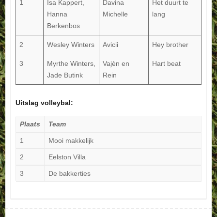
1
Isa Kappert,
Davina
Het duurt te
Hanna
Michelle
lang
Berkenbos
2
Wesley Winters
Avicii
Hey brother
3
Myrthe Winters,
Vajèn en
Hart beat
Jade Butink
Rein
Uitslag volleybal:
Plaats
Team
1
Mooi makkelijk
2
Eelston Villa
3
De bakkerties