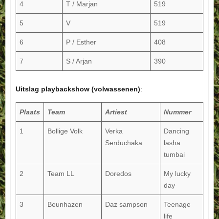
4
T / Marjan
519
5
V
519
6
P / Esther
408
7
S / Arjan
390
Uitslag playbackshow (volwassenen)
:
Plaats
Team
Artiest
Nummer
1
Bollige Volk
Verka
Dancing
Serduchaka
lasha
tumbai
2
Team LL
Doredos
My lucky
day
3
Beunhazen
Daz sampson
Teenage
life