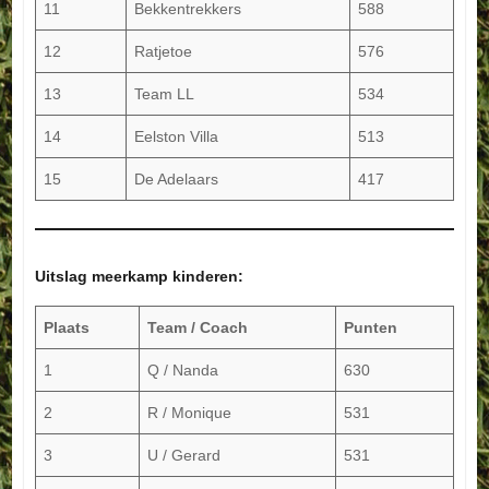
11
Bekkentrekkers
588
12
Ratjetoe
576
13
Team LL
534
14
Eelston Villa
513
15
De Adelaars
417
Uitslag meerkamp kinderen:
Plaats
Team / Coach
Punten
1
Q / Nanda
630
2
R / Monique
531
3
U / Gerard
531