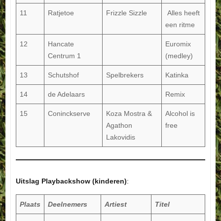
11
Ratjetoe
Frizzle Sizzle
Alles heeft
een ritme
12
Hancate
Euromix
Centrum 1
(medley)
13
Schutshof
Spelbrekers
Katinka
14
de Adelaars
Remix
15
Coninckserve
Koza Mostra &
Alcohol is
Agathon
free
Lakovidis
Uitslag Playbackshow (kinderen)
:
Plaats
Deelnemers
Artiest
Titel