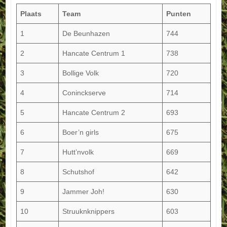
Plaats
Team
Punten
1
De Beunhazen
744
2
Hancate Centrum 1
738
3
Bollige Volk
720
4
Coninckserve
714
5
Hancate Centrum 2
693
6
Boer’n girls
675
7
Hutt’nvolk
669
8
Schutshof
642
9
Jammer Joh!
630
10
Struuknknippers
603