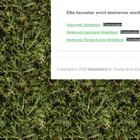
Elke bezoeker en/of deelnemer wordt
Huisregels Weidefeest
Downloaden
Reglement meerkamp Weidefeest
Downloaden
Reglement Playbackshow Weidefeest
Downloa
Copyright © 2026
Weidefeest.nl
. Thema door
Col