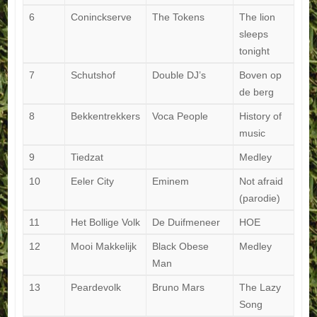
6
Coninckserve
The Tokens
The lion
sleeps
tonight
7
Schutshof
Double DJ’s
Boven op
de berg
8
Bekkentrekkers
Voca People
History of
music
9
Tiedzat
Medley
10
Eeler City
Eminem
Not afraid
(parodie)
11
Het Bollige Volk
De Duifmeneer
HOE
12
Mooi Makkelijk
Black Obese
Medley
Man
13
Peardevolk
Bruno Mars
The Lazy
Song