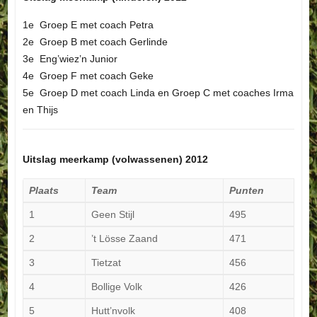
1e Groep E met coach Petra
2e Groep B met coach Gerlinde
3e Eng’wiez’n Junior
4e Groep F met coach Geke
5e Groep D met coach Linda en Groep C met coaches Irma
en Thijs
Uitslag meerkamp (volwassenen) 2012
Plaats
Team
Punten
1
Geen Stijl
495
2
’t Lösse Zaand
471
3
Tietzat
456
4
Bollige Volk
426
5
Hutt’nvolk
408