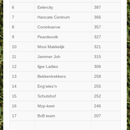
6
Eelercity
387
7
Hancate Centrum
366
8
Coninkserve
357
9
Peardevolk
327
10
Mooi Makkelijk
321
11
Jammer Joh
315
12
lijpe Ladies
306
13
Bekkentrekkers
258
14
Eng’wiez’n
255
15
Schutshof
252
16
Mzp-keet
246
17
BvB team
207