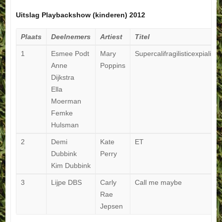
Uitslag Playbackshow (kinderen) 2012
Plaats
Deelnemers
Artiest
Titel
1
Esmee Podt
Mary
Supercalifragilisticexpialidas
Anne
Poppins
Dijkstra
Ella
Moerman
Femke
Hulsman
2
Demi
Kate
ET
Dubbink
Perry
Kim Dubbink
3
Lijpe DBS
Carly
Call me maybe
Rae
Jepsen