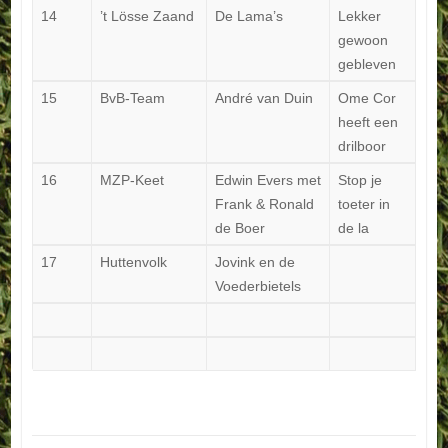
14
’t Lösse Zaand
De Lama’s
Lekker
gewoon
gebleven
15
BvB-Team
André van Duin
Ome Cor
heeft een
drilboor
16
MZP-Keet
Edwin Evers met
Stop je
Frank & Ronald
toeter in
de Boer
de la
17
Huttenvolk
Jovink en de
Voederbietels