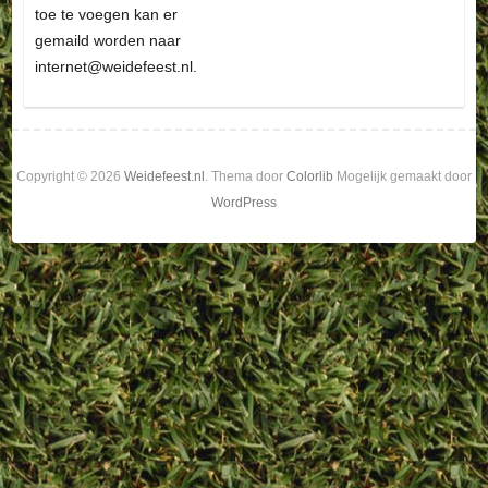
toe te voegen kan er
gemaild worden naar
internet@weidefeest.nl.
Copyright © 2026
Weidefeest.nl
. Thema door
Colorlib
Mogelijk gemaakt door
WordPress