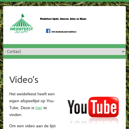
Doorgaan
naar
inhoud
Video’s
Het weidefeest heeft een
eigen afspeellijst op You-
Tube. Deze is
hier
te
vinden.
Om een video aan de lijst