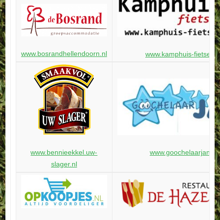
www.bosrandhellendoorn.nl
www.kamphuis-fietsen.n
www.goochelaarjan.nl
www.bennieekkel.uw-
slager.nl