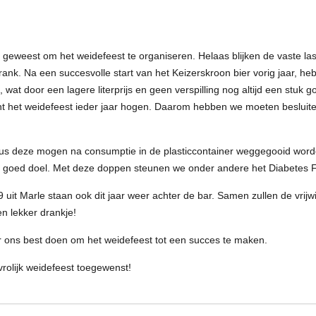
g geweest om het weidefeest te organiseren. Helaas blijken de vaste las
rank. Na een succesvolle start van het Keizerskroon bier vorig jaar, h
sjes, wat door een lagere literprijs en geen verspilling nog altijd een stu
 het weidefeest ieder jaar hogen. Daarom hebben we moeten besluite
s, dus deze mogen na consumptie in de plasticcontainer weggegooid wor
 goed doel. Met deze doppen steunen we onder andere het Diabetes 
it Marle staan ook dit jaar weer achter de bar. Samen zullen de vrijwi
n lekker drankje!
eer ons best doen om het weidefeest tot een succes te maken.
rolijk weidefeest toegewenst!