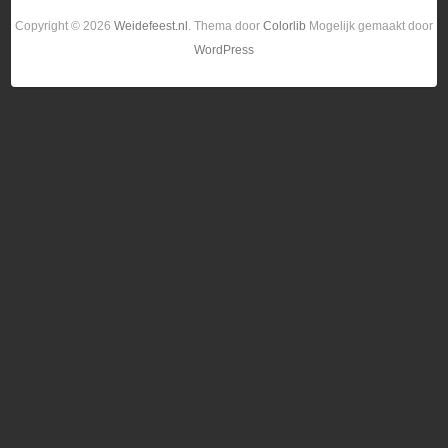
Copyright © 2026
Weidefeest.nl
. Thema door
Colorlib
Mogelijk gemaakt door
WordPress